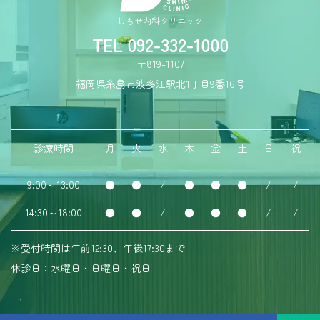
しもせ内科クリニック
TEL 092-332-1000
〒819-1107
福岡県糸島市波多江駅北1丁目9番16号
診療時間
月
火
水
木
金
土
日
祝
9:00～13:00
●
●
/
●
●
●
/
/
14:30～18:00
●
●
/
●
●
●
/
/
※受付時間は午前12:30、午後17:30まで
休診日：水曜日・日曜日・祝日