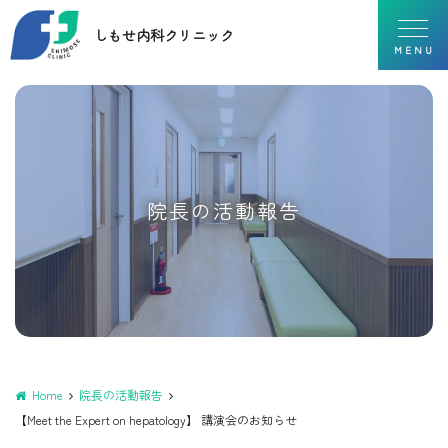
しもせ内科クリニック
M
E
N
U
院長の活動報告
Home
院長の活動報告
【Meet the Expert on hepatology】 講演会のお知らせ